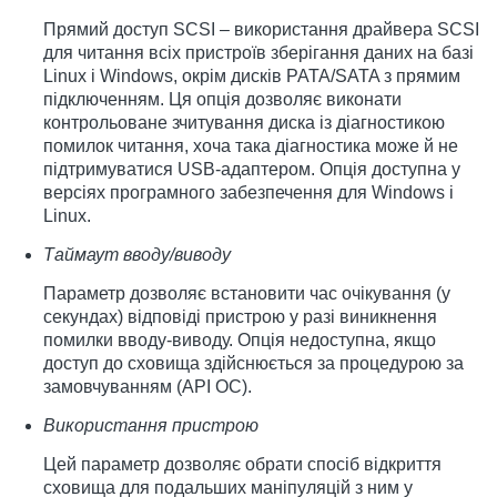
Прямий доступ SCSI – використання драйвера SCSI
для читання всіх пристроїв зберігання даних на базі
Linux і Windows, окрім дисків PATA/SATA з прямим
підключенням. Ця опція дозволяє виконати
контрольоване зчитування диска із діагностикою
помилок читання, хоча така діагностика може й не
підтримуватися USB-адаптером. Опція доступна у
версіях програмного забезпечення для Windows і
Linux.
Таймаут вводу/виводу
Параметр дозволяє встановити час очікування (у
секундах) відповіді пристрою у разі виникнення
помилки вводу-виводу. Опція недоступна, якщо
доступ до сховища здійснюється за процедурою за
замовчуванням (API ОС).
Використання пристрою
Цей параметр дозволяє обрати спосіб відкриття
сховища для подальших маніпуляцій з ним у