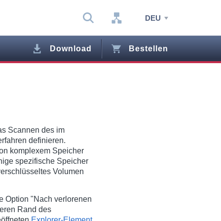
DEU
Download
Bestellen
das Scannen des im
fahren definieren.
t von komplexem Speicher
ige spezifische Speicher
 verschlüsseltes Volumen
e Option "Nach verlorenen
teren Rand des
eöffneten
Explorer-Element