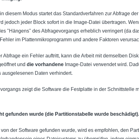
in diesem Modus startet das Standardverfahren zur Abfrage de
 jedoch jeder Block sofort in die Image-Datei übertragen. Wenn
ko des "Hängens" des Abfragevorgangs erheblich verringert (da 
 Fehler im Plattenmikroprogramm und andere Faktoren verursac
bfrage ein Fehler auftritt, kann die Arbeit mit demselben Disk
geöffnet und
die vorhandene
Image-Datei verwendet wird. Dad
s ausgelesenen Daten verhindert.
rgangs zeigt die Software die Festplatte in der Schnittstelle m
t gefunden wurde (die Partitionstabelle wurde beschädigt)
von der Software gefunden wurde, wird es empfohlen, den Part
 Vorhandensein eines Dateisystems zu überprüfen, indem einm