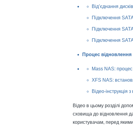
Від’єднання дискі
Підключення SATA
Підключення SAT
Підключення SATA 
Процес відновлення 
Mass NAS: процес
XFS NAS: встанов
Відео-інструкція з
Відео в цьому розділі доп
сховища до відновлення да
користувачам, перед якими 