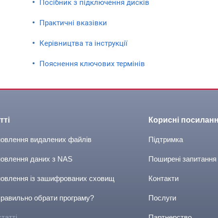
Посібник з підключення дисків
Практичні вказівки
Керівництва та інструкції
Пояснення ключових термінів
тті
Корисні посилан
новлення видалених файлів
Підтримка
новлення даних з NAS
Поширені запитання
новлення із зашифрованих сховищ
Контакти
правильно обрати програму?
Послуги
статті
Партнерство