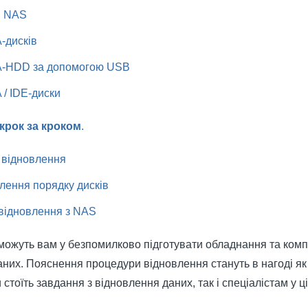
в NAS
-дисків
A-HDD за допомогою USB
/ IDE-диски
крок за кроком
.
 відновлення
лення порядку дисків
 відновлення з NAS
оможуть вам у безпомилково підготувати обладнання та ком
них. Пояснення процедури відновлення стануть в нагоді я
стоїть завдання з відновлення даних, так і спеціалістам у ці