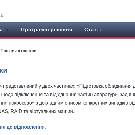
а
Програмні рішення
Статті
Практичні вказівки
ки
» представлений у двох частинах: «Підготовка обладнання д
 щодо підключення та від’єднання частин апаратури, задіян
ння покроково» з докладним описом конкретних випадків ві
NAS, RAID та віртуальних машин.
ня до відновлення
.