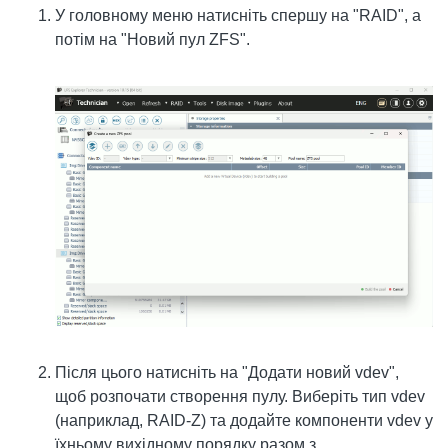
У головному меню натисніть спершу на "RAID", а
потім на "Новий пул ZFS".
Після цього натисніть на "Додати новий vdev",
щоб розпочати створення пулу. Виберіть тип vdev
(наприклад, RAID-Z) та додайте компоненти vdev у
їхньому вихідному порядку разом з