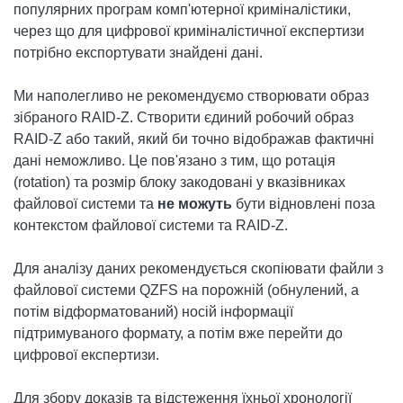
популярних програм комп'ютерної криміналістики,
через що для цифрової криміналістичної експертизи
потрібно експортувати знайдені дані.
Ми наполегливо не рекомендуємо створювати образ
зібраного RAID-Z. Створити єдиний робочий образ
RAID-Z або такий, який би точно відображав фактичні
дані неможливо. Це пов'язано з тим, що ротація
(rotation) та розмір блоку закодовані у вказівниках
файлової системи та
не можуть
бути відновлені поза
контекстом файлової системи та RAID-Z.
Для аналізу даних рекомендується скопіювати файли з
файлової системи QZFS на порожній (обнулений, а
потім відформатований) носій інформації
підтримуваного формату, а потім вже перейти до
цифрової експертизи.
Для збору доказів та відстеження їхньої хронології