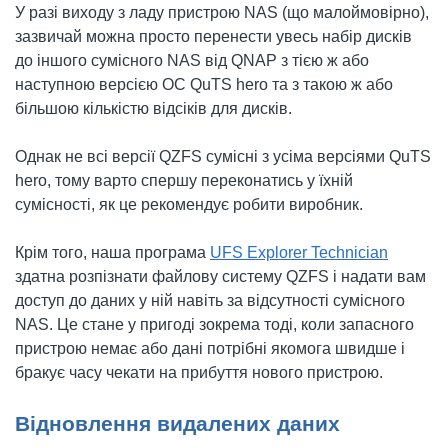
У разі виходу з ладу пристрою NAS (що малоймовірно),
зазвичай можна просто перенести увесь набір дисків
до іншого сумісного NAS від QNAP з тією ж або
наступною версією ОС QuTS hero та з такою ж або
більшою кількістю відсіків для дисків.
Однак не всі версії QZFS сумісні з усіма версіями QuTS
hero, тому варто спершу переконатись у їхній
сумісності, як це рекомендує робити виробник.
Крім того, наша програма
UFS Explorer Technician
здатна розпізнати файлову систему QZFS і надати вам
доступ до даних у ній навіть за відсутності сумісного
NAS. Це стане у пригоді зокрема тоді, коли запасного
пристрою немає або дані потрібні якомога швидше і
бракує часу чекати на прибуття нового пристрою.
Відновлення видалених даних