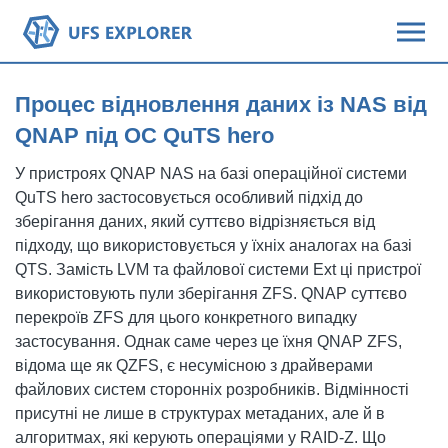
Процес відновлення даних із NAS від
QNAP під ОС QuTS hero
У пристроях QNAP NAS на базі операційної системи
QuTS hero застосовується особливий підхід до
зберігання даних, який суттєво відрізняється від
підходу, що використовується у їхніх аналогах на базі
QTS. Замість LVM та файлової системи Ext ці пристрої
використовують пули зберігання ZFS. QNAP суттєво
перекроїв ZFS для цього конкретного випадку
застосування. Однак саме через це їхня QNAP ZFS,
відома ще як QZFS, є несумісною з драйверами
файлових систем сторонніх розробників. Відмінності
присутні не лише в структурах метаданих, але й в
алгоритмах, які керують операціями у RAID-Z. Що