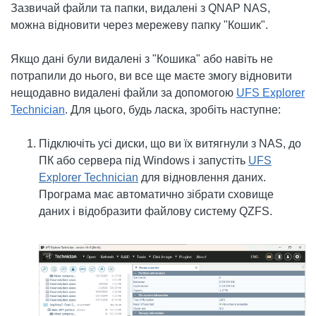
Зазвичай файли та папки, видалені з QNAP NAS,
можна відновити через мережеву папку "Кошик".
Якщо дані були видалені з "Кошика" або навіть не
потрапили до нього, ви все ще маєте змогу відновити
нещодавно видалені файли за допомогою
UFS Explorer
Technician
. Для цього, будь ласка, зробіть наступне:
Підключіть усі диски, що ви їх витягнули з NAS, до
ПК або сервера під Windows і запустіть
UFS
Explorer Technician
для відновлення даних.
Програма має автоматично зібрати сховище
даних і відобразити файлову систему QZFS.