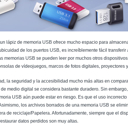
 un lápiz de memoria USB ofrece mucho espacio para almacena
bicuidad de los puertos USB, es increíblemente fácil transferir 
as memorias USB se pueden leer por muchos otros dispositivos 
nsolas de vídeojuegos, marcos de fotos digitales, proyectores y 
dad, la seguridad y la accesibilidad mucho más altas en compar
po de medio digital se considera bastante duradero. Sin embargo,
moria USB aún puede estar en riesgo. Es que el uso incorrecto 
Asimismo, los archivos borrados de una memoria USB se elimi
era de reciclaje/Papelera. Afortunadamente, siempre que el dis
 restaurar datos perdidos son muy altas.