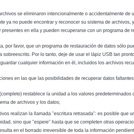
archivos se eliminaron intencionalmente o accidentalmente de u
te ya no puede encontrar y reconocer su sistema de archivos, y
 presentes en ella y pueden recuperarse con un programa de r
, por favor, que un programa de restauración de datos sólo pu
 sobreescrito. Por lo tanto, deje de usar el lápiz USB tan pron
 guardar cualquier información en él, incluidos los archivos rec
iones en las que las posibilidades de recuperar datos faltante
 (completo) restablece la unidad a los valores predeterminados d
stema de archivos y los datos;
vos realizan la llamada "escritura retrasada": es posible que u
idad, sino que "espere" hasta que se completen otras operaci
esulta en el borrado irreversible de toda la información pendient